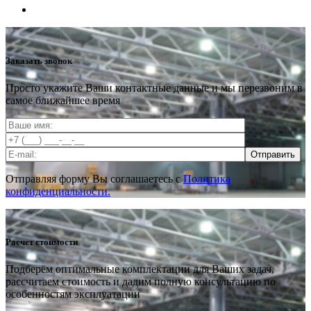
Заказать звонок
Просто укажите Ваши контактные данные и мы перезвоним в
самое ближайшее время
Отправить
Отправляя форму Вы соглашаетесь с
Политика
конфиденциальности.
Расчет стоимости
Подберём оптимальные комплектации для Ваших задач,
рассчитаем стоимость и дадим полную консультацию по
особенностям эксплуатации