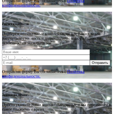
Отправляя форму Вы соглашаетесь с
Политика
конфиденциальности.
Расчет стоимости
Подберём оптимальные комплектации для Ваших задач,
рассчитаем стоимость и дадим полную консультацию по
особенностям эксплуатации
Отправить
Отправляя форму Вы соглашаетесь с
Политика
конфиденциальности.
Заявка на лизинг
Просто укажите Ваши контактные данные и мы перезвоним в
самое ближайшее время