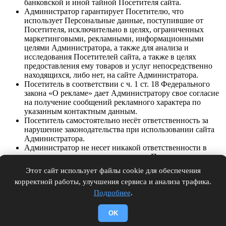
банковской и иной тайной Посетителя сайта.
Администратор гарантирует Посетителю, что
использует Персональные данные, поступившие от
Посетителя, исключительно в целях, ограниченных
маркетинговыми, рекламными, информационными
целями Администратора, а также для анализа и
исследования Посетителей сайта, а также в целях
предоставления ему товаров и услуг непосредственно
находящихся, либо нет, на сайте Администратора.
Посетитель в соответствии с ч. 1 ст. 18 Федерального
закона «О рекламе» дает Администратору свое согласие
на получение сообщений рекламного характера по
указанным контактным данным.
Посетитель самостоятельно несёт ответственность за
нарушение законодательства при использовании сайта
Администратора.
Администратор не несет никакой ответственности в
случае нарушения законодательства Посетителем, в том
числе, не гарантирует, что содержимое сайта
Этот сайт использует файлы cookie для обеспечения
соответствует целям Посетителя сайта.
корректной работы, улучшения сервиса и анализа трафика.
Посетитель сайта несет самостоятельно ответственность
Подробнее
.
в случае, если были нарушены права и законные
интересы третьих лиц, при использовании сайта
Администратора, Посетителем.
OK
Администратор вправе запретить использование сайта