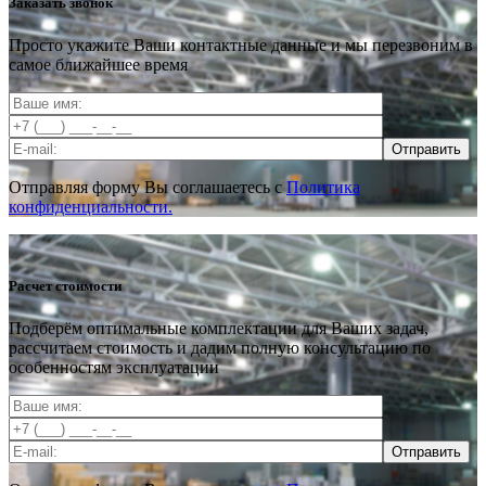
Заказать звонок
Просто укажите Ваши контактные данные и мы перезвоним в
самое ближайшее время
Отправить
Отправляя форму Вы соглашаетесь с
Политика
конфиденциальности.
Расчет стоимости
Подберём оптимальные комплектации для Ваших задач,
рассчитаем стоимость и дадим полную консультацию по
особенностям эксплуатации
Отправить