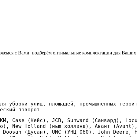
свяжемся с Вами, подберём оптимальные комплектации для Ваших
ля уборки улиц, площадей, промышленных терри
еский поворот.
КМ, Case (Кейс), JCB, Sunward (Санвард), Locu
о), New Holland (нью холланд), Aвант (Avant)
 Doosan (Дусан), UNC (УНЦ 060), John Deere, 