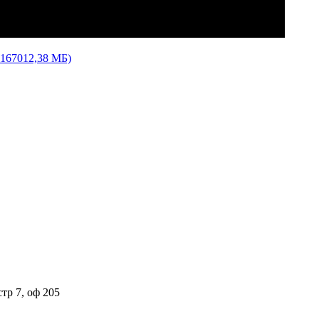
8167012,38 МБ)
стр 7, оф 205