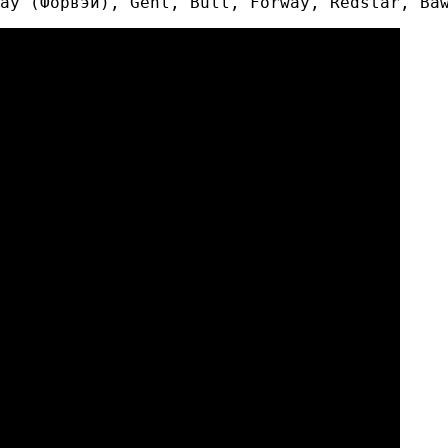
ay (Форвэй), Gehl, Bull, Forway, Redstar, Ba