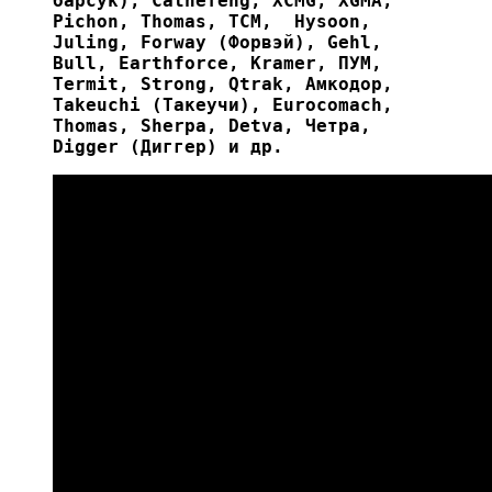
барсук), Cathefeng, XCMG, XGMA,
Pichon, Thomas, ТСМ, Hysoon,
Juling, Forway (Форвэй), Gehl,
Bull, Earthforce, Kramer, ПУМ,
Termit, Strong, Qtrak, Амкодор,
Takeuchi (Такеучи), Eurocomach,
Thomas, Sherpa, Detva, Четра,
Digger (Диггер) и др.