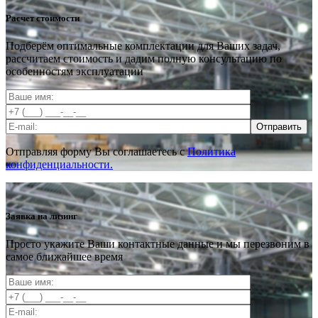
Расчет стоимости
Подберём оптимальные комплектации для Ваших задач,
рассчитаем стоимость и дадим полную консультацию по
особенностям эксплуатации
Отправить
Отправляя форму Вы соглашаетесь с
Политика
конфиденциальности.
Заявка на лизинг
Просто укажите Ваши контактные данные и мы перезвоним в
самое ближайшее время