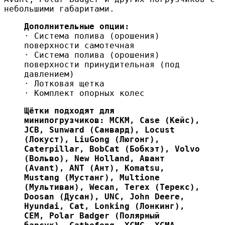
небольшими габаритами.
Дополнительные опции:
· Система полива (орошения)
поверхности самотечная
· Система полива (орошения)
поверхности принудительная (под
давлением)
· Лотковая щетка
· Комплект опорных колес
Щётки подходят для
минипогрузчиков: МСКМ, Case (Кейс),
JCB, Sunward (Санвард), Locust
(Локуст), LiuGong (Люгонг),
Caterpillar, BobCat (Бобкэт), Volvo
(Вольво), New Holland, Aвант
(Avant), ANT (Ант), Komatsu,
Mustang (Мустанг), Multione
(Мультиван), Wecan, Terex (Терекс),
Doosan (Дусан), UNC, John Deere,
Hyundai, Cat, Lonking (Лонкинг),
CEM, Polar Badger (Полярный