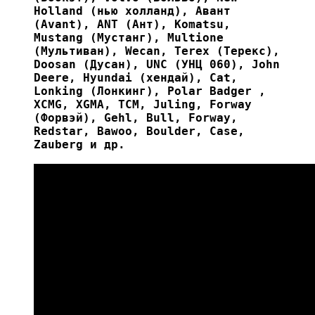
Holland (нью холланд), Aвант
(Avant), ANT (Ант), Komatsu,
Mustang (Мустанг), Multione
(Мультиван), Wecan, Terex (Терекс),
Doosan (Дусан), UNC (УНЦ 060), John
Deere, Hyundai (хендай), Cat,
Lonking (Лонкинг), Polar Badger ,
XCMG, XGMA, ТСМ, Juling, Forway
(Форвэй), Gehl, Bull, Forway,
Redstar, Bawoo, Boulder, Case,
Zauberg и др.