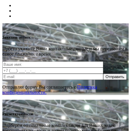
Заказать звонок
Просто укажите Ваши контактные данные и мы перезвоним в
самое ближайшее время
Отправить
Отправляя форму Вы соглашаетесь с
Политика
конфиденциальности.
Расчет стоимости
Подберём оптимальные комплектации для Ваших задач,
рассчитаем стоимость и дадим полную консультацию по