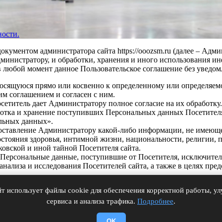
ости.
кументом администратора сайта https://ooozsm.ru (далее – Адм
о Администратору, и обработки, хранения и иного использования
 любой момент данное Пользовательское соглашение без уведом
носящуюся прямо или косвенно к определенному или определяемо
им соглашением и согласен с ним.
титель дает Администратору полное согласие на их обработку.
ботка и хранение поступивших Персональных данных Посетителя
альных данных».
едоставление Администратору какой-либо информации, не имеюще
стояния здоровья, интимной жизни, национальности, религии, 
ковской и иной тайной Посетителя сайта.
 Персональные данные, поступившие от Посетителя, исключите
ализа и исследования Посетителей сайта, а также в целях пред
акона «О рекламе» дает Администратору свое согласие на получ
йт использует файлы cookie для обеспечения корректной работы, у
рушение законодательства при использовании сайта Администрато
сервиса и анализа трафика.
Подробнее
.
е нарушения законодательства Посетителем, в том числе, не гар
OK