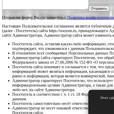
Отправить
Отправляя форму Вы соглашаетесь с
Политика конфиденциальн
Настоящее Пользовательское соглашение является публичным до
(далее - Посетитель) сайта https://ooozsm.ru, принадлежащег
сайте Администратора. Администратор сайта может изменить в
Посетитель сайта, оставляя какую-либо информацию, от
подтверждает, что ознакомился с данным Пользовательск
В отношении всех сообщаемых Персональных данных Посе
Администратор сайта гарантирует Посетителю, что обра
Федерального закона от 27.06.2006 № 152-ФЗ «О персон
Посетитель сайта понимает и соглашается с тем, что пр
информацией может являться информация, касающаяся со
равно и информация, которая является коммерческой, бан
Администратор гарантирует Посетителю, что использует
информационными целями Администратора, а также для ан
либо нет, на сайте Администратора.
Посетитель в соответствии с ч. 1 ст. 18 Федерального з
Этот са
данным.
Посетитель самостоятельно несёт ответственность за на
Администратор не несет никакой ответственности в случа
Посетителя сайта.