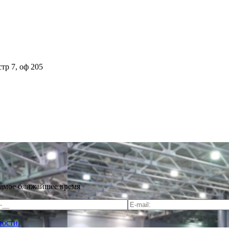
стр 7, оф 205
самое ближайшее время
ости.