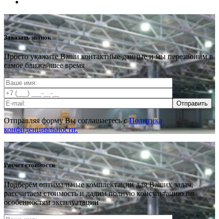
Заказать звонок
Просто укажите Ваши контактные данные и мы перезвоним в
самое ближайшее время
Отправить
Отправляя форму Вы соглашаетесь с
Политика
конфиденциальности.
Расчет стоимости
Подберём оптимальные комплектации для Ваших задач,
рассчитаем стоимость и дадим полную консультацию по
особенностям эксплуатации