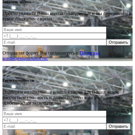
Заказать звонок
Просто укажите Ваши контактные данные и мы перезвоним в
самое ближайшее время
Отправить
Отправляя форму Вы соглашаетесь с
Политика
конфиденциальности.
Расчет стоимости
Подберём оптимальные комплектации для Ваших задач,
рассчитаем стоимость и дадим полную консультацию по
особенностям эксплуатации
Отправить