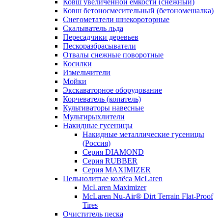
Ковш увеличенной емкости (снежный)
Ковш бетоносмесительный (бетономешалка)
Снегометатели шнекороторные
Скалыватель льда
Пересадчики деревьев
Пескоразбрасыватели
Отвалы снежные поворотные
Косилки
Измельчители
Мойки
Экскаваторное оборудование
Корчеватель (копатель)
Культиваторы навесные
Мультирыхлители
Накидные гусеницы
Накидные металлические гусеницы
(Россия)
Серия DIAMOND
Серия RUBBER
Серия MAXIMIZER
Цельнолитые колёса McLaren
McLaren Maximizer
MсLaren Nu-Air® Dirt Terrain Flat-Proof
Tires
Очиститель песка