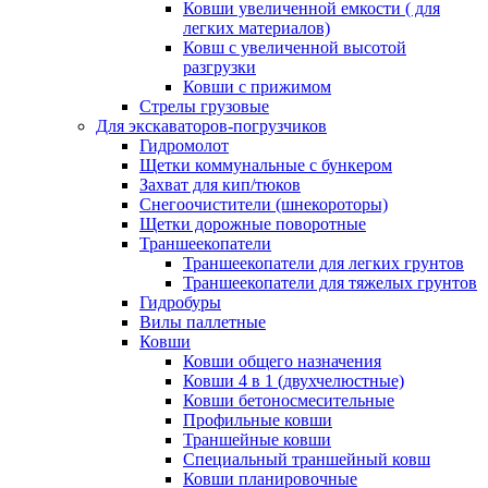
Ковши увеличенной емкости ( для
легких материалов)
Ковш с увеличенной высотой
разгрузки
Ковши с прижимом
Стрелы грузовые
Для экскаваторов-погрузчиков
Гидромолот
Щетки коммунальные с бункером
Захват для кип/тюков
Снегоочистители (шнекороторы)
Щетки дорожные поворотные
Траншеекопатели
Траншеекопатели для легких грунтов
Траншеекопатели для тяжелых грунтов
Гидробуры
Вилы паллетные
Ковши
Ковши общего назначения
Ковши 4 в 1 (двухчелюстные)
Ковши бетоносмесительные
Профильные ковши
Траншейные ковши
Специальный траншейный ковш
Ковши планировочные