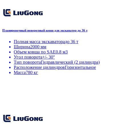
Планировочный поворотный ковш для экскаватор до 36 т
Полная масса экскаватора
до 36 т
Ширина
2000 мм
Объем ковша по SAE
0.8 м3
Угол поворота
+/- 30°
Тип поворота
Гидравлический (2 цилиндра)
Расположение цилиндров
Горизонтальное
Масса
780 кг