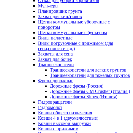
Отвал для уборки коровников
Мульчеры
Планировщик грунта
Захват для кип/тюков
Щетки коммунальные уборочные с
поворотом
Щетки коммунальные с бункером
Вилы паллетные
Вилы погрузочные с прижимом (для
сена,силоса и т.д.)
Захваты для сена
Захват для бочек
Траншеекопатели
Траншеекопатели для легких грунтов
Траншеекопатели для тяжелых грунтов
Фрезы дорожные
Дорожные фрезы (Россия)
Дорожные фрезы CM Crusher (Италия )
Дорожные фрезы Simex (Италия)
Гидровращатели
Гидромолот
Ковши общего назначения
Ковши 4 в 1 (двухчелюстные)
Ковши высокой выгрузки
Ковши с прижимом