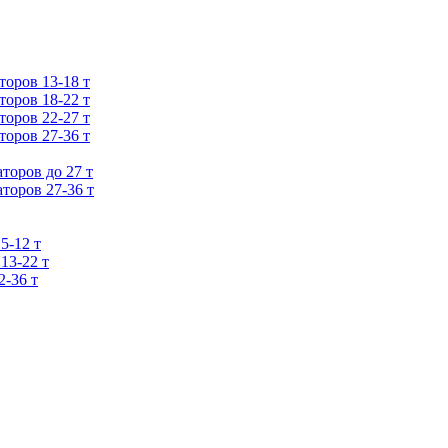
оров 13-18 т
оров 18-22 т
оров 22-27 т
оров 27-36 т
торов до 27 т
торов 27-36 т
5-12 т
13-22 т
2-36 т