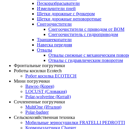
Пескоразбрасыватели
Измельчители пней
Щетки дорожные с бункером
Щетки дорожные неповоротные
Снегоочистители
Снегоочистители с приводом от ВОМ
Снегоочиститель с гидроприводом
Траншеекопатели
Навеска передняя
Отвалы
Отвалы снежные с механическим повор
Отвалы с гидравлическим поворотом
Фронтальные погрузчики
Роботы косилки Ecotech
Робот косилка ECOTECH
Мини погрузчики
Bawoo (Корея)
LOCUST (Словакия)
Polar-wolverine (Китай)
Сочлененные погрузчики
MultiOne (Италия)
Polar-badger
Сельскохозяйственная техника
Мобильные зерносушилки FRATELLI PЕDROTTI
Кормораздатчики Charger