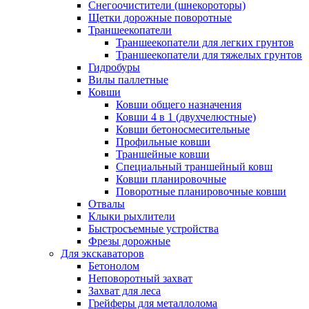
Снегоочистители (шнекороторы)
Щетки дорожные поворотные
Траншеекопатели
Траншеекопатели для легких грунтов
Траншеекопатели для тяжелых грунтов
Гидробуры
Вилы паллетные
Ковши
Ковши общего назначения
Ковши 4 в 1 (двухчелюстные)
Ковши бетоносмесительные
Профильные ковши
Траншейные ковши
Специальный траншейный ковш
Ковши планировочные
Поворотные планировочные ковши
Отвалы
Клыки рыхлители
Быстросъемные устройства
Фрезы дорожные
Для экскаваторов
Бетонолом
Неповоротный захват
Захват для леса
Грейферы для металлолома