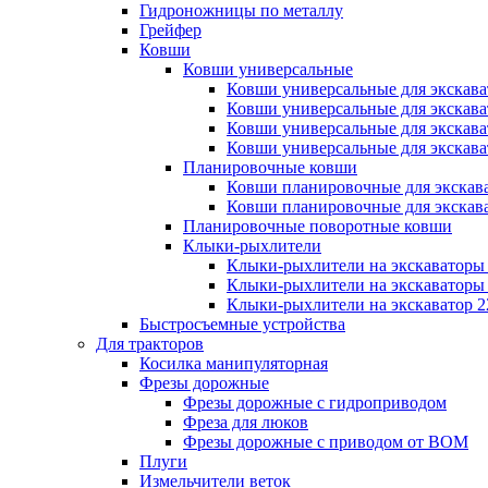
Гидроножницы по металлу
Грейфер
Ковши
Ковши универсальные
Ковши универсальные для экскават
Ковши универсальные для экскават
Ковши универсальные для экскават
Ковши универсальные для экскават
Планировочные ковши
Ковши планировочные для экскава
Ковши планировочные для экскава
Планировочные поворотные ковши
Клыки-рыхлители
Клыки-рыхлители на экскаваторы 
Клыки-рыхлители на экскаваторы 
Клыки-рыхлители на экскаватор 2
Быстросъемные устройства
Для тракторов
Косилка манипуляторная
Фрезы дорожные
Фрезы дорожные с гидроприводом
Фреза для люков
Фрезы дорожные с приводом от ВОМ
Плуги
Измельчители веток