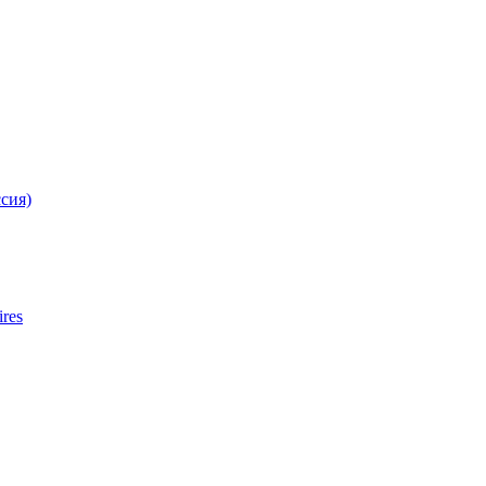
сия)
ires