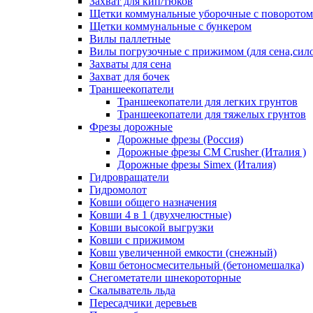
Захват для кип/тюков
Щетки коммунальные уборочные с поворотом
Щетки коммунальные с бункером
Вилы паллетные
Вилы погрузочные с прижимом (для сена,силос
Захваты для сена
Захват для бочек
Траншеекопатели
Траншеекопатели для легких грунтов
Траншеекопатели для тяжелых грунтов
Фрезы дорожные
Дорожные фрезы (Россия)
Дорожные фрезы CM Crusher (Италия )
Дорожные фрезы Simex (Италия)
Гидровращатели
Гидромолот
Ковши общего назначения
Ковши 4 в 1 (двухчелюстные)
Ковши высокой выгрузки
Ковши с прижимом
Ковш увеличенной емкости (снежный)
Ковш бетоносмесительный (бетономешалка)
Снегометатели шнекороторные
Скалыватель льда
Пересадчики деревьев