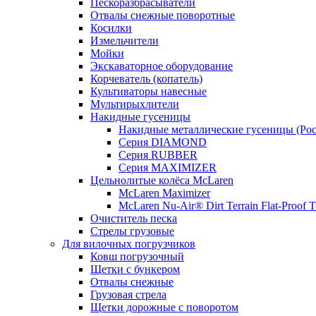
Пескоразбрасыватели
Отвалы снежные поворотные
Косилки
Измельчители
Мойки
Экскаваторное оборудование
Корчеватель (копатель)
Культиваторы навесные
Мультирыхлители
Накидные гусеницы
Накидные металлические гусеницы (Рос
Серия DIAMOND
Серия RUBBER
Серия MAXIMIZER
Цельнолитые колёса McLaren
McLaren Maximizer
MсLaren Nu-Air® Dirt Terrain Flat-Proof T
Очиститель песка
Стрелы грузовые
Для вилочных погрузчиков
Ковш погрузочный
Щетки с бункером
Отвалы снежные
Грузовая стрела
Щетки дорожные с поворотом