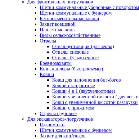
Для фронтальных погрузчиков
Щетки коммунальные уборочные с поворотом
Щетки коммунальные с бункером
Бетоносмесительные ковши
Захват ковшевой
Паллетные вилы
Вилы сельскохозяйственные
Отвалы
Отвал буртовщик (для зерна)
Отвалы снежные
Отвалы бульдозерные
Бревнозахваты
Квик каплеры (быстросъемы)
Ковши
Ковш для наполнения биг-бэгов
Ковши стандартные
Ковши 4 в 1 (двухчелюстные)
Ковши увеличенной емкости ( для легки
Ковш с увеличенной высотой разгрузки
Ковши с прижимом
Стрелы грузовые
Для экскаваторов-погрузчиков
Гидромолот
Щетки коммунальные с бункером
Захват для кип/тюков