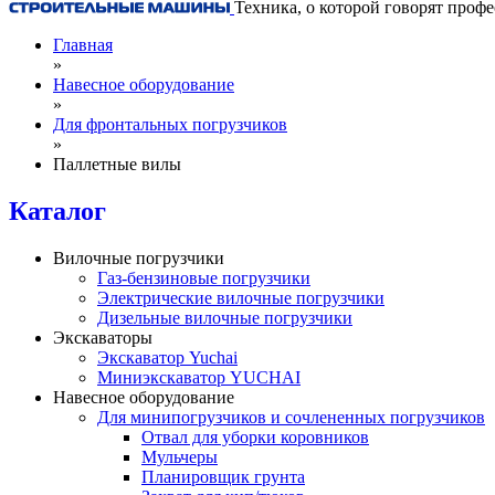
Техника, о которой говорят проф
Главная
»
Навесное оборудование
»
Для фронтальных погрузчиков
»
Паллетные вилы
Каталог
Вилочные погрузчики
Газ-бензиновые погрузчики
Электрические вилочные погрузчики
Дизельные вилочные погрузчики
Экскаваторы
Экскаватор Yuchai
Миниэкскаватор YUCHAI
Навесное оборудование
Для минипогрузчиков и сочлененных погрузчиков
Отвал для уборки коровников
Мульчеры
Планировщик грунта